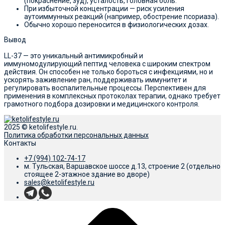
(покраснение, зуд), усталость, головная боль.
При избыточной концентрации — риск усиления
аутоиммунных реакций (например, обострение псориаза).
Обычно хорошо переносится в физиологических дозах.
Вывод
LL-37 — это уникальный антимикробный и
иммуномодулирующий пептид человека с широким спектром
действия. Он способен не только бороться с инфекциями, но и
ускорять заживление ран, поддерживать иммунитет и
регулировать воспалительные процессы. Перспективен для
применения в комплексных протоколах терапии, однако требует
грамотного подбора дозировки и медицинского контроля.
2025 © ketolifestyle.ru.
Политика обработки персональных данных
Контакты
+7 (994) 102-74-17
м. Тульская, Варшавское шоссе д.13, строение 2 (отдельно
стоящее 2-этажное здание во дворе)
sales@ketolifestyle.ru