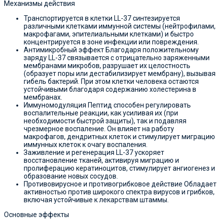
Механизмы действия
Транспортируется в клетки LL-37 синтезируется
различными клетками иммунной системы (нейтрофилами,
макрофагами, эпителиальными клетками) и быстро
концентрируется в зоне инфекции или повреждения.
Антимикробный эффект Благодаря положительному
заряду LL-37 связывается с отрицательно заряженными
мембранами микробов, разрушает их целостность
(образует поры или дестабилизирует мембрану), вызывая
гибель бактерий. При этом клетки человека остаются
устойчивыми благодаря содержанию холестерина в
мембранах.
Иммуномодуляция Пептид способен регулировать
воспалительные реакции, как усиливая их (при
необходимости быстрой защиты), так и подавляя
чрезмерное воспаление. Он влияет на работу
макрофагов, дендритных клеток и стимулирует миграцию
иммунных клеток к очагу воспаления.
Заживление и регенерация LL-37 ускоряет
восстановление тканей, активируя миграцию и
пролиферацию кератиноцитов, стимулирует ангиогенез и
образование новых сосудов.
Противовирусное и противогрибковое действие Обладает
активностью против широкого спектра вирусов и грибков,
включая устойчивые к лекарствам штаммы.
Основные эффекты