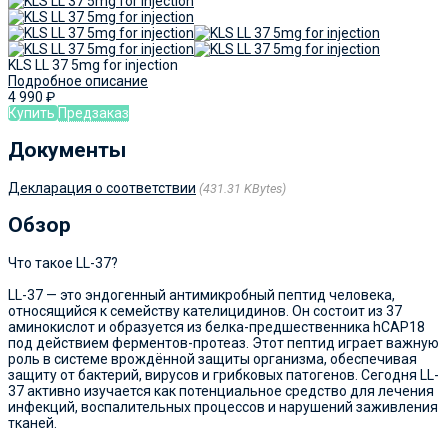
KLS LL 37 5mg for injection
Подробное описание
4 990
₽
Купить
Предзаказ
Документы
Декларация о соответствии
431.31 KBytes
Обзор
Что такое LL-37?
LL-37 — это эндогенный антимикробный пептид человека,
относящийся к семейству кателицидинов. Он состоит из 37
аминокислот и образуется из белка-предшественника hCAP18
под действием ферментов-протеаз. Этот пептид играет важную
роль в системе врождённой защиты организма, обеспечивая
защиту от бактерий, вирусов и грибковых патогенов. Сегодня LL-
37 активно изучается как потенциальное средство для лечения
инфекций, воспалительных процессов и нарушений заживления
тканей.