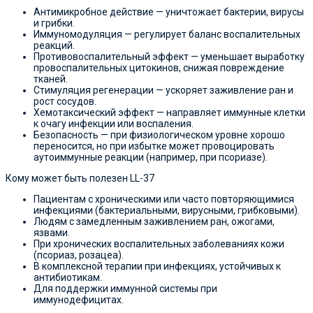
Антимикробное действие — уничтожает бактерии, вирусы
и грибки.
Иммуномодуляция — регулирует баланс воспалительных
реакций.
Противовоспалительный эффект — уменьшает выработку
провоспалительных цитокинов, снижая повреждение
тканей.
Стимуляция регенерации — ускоряет заживление ран и
рост сосудов.
Хемотаксический эффект — направляет иммунные клетки
к очагу инфекции или воспаления.
Безопасность — при физиологическом уровне хорошо
переносится, но при избытке может провоцировать
аутоиммунные реакции (например, при псориазе).
Кому может быть полезен LL-37
Пациентам с хроническими или часто повторяющимися
инфекциями (бактериальными, вирусными, грибковыми).
Людям с замедленным заживлением ран, ожогами,
язвами.
При хронических воспалительных заболеваниях кожи
(псориаз, розацеа).
В комплексной терапии при инфекциях, устойчивых к
антибиотикам.
Для поддержки иммунной системы при
иммунодефицитах.