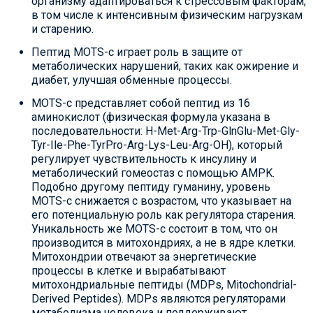
организму адаптироваться к стрессовым факторам,
в том числе к интенсивным физическим нагрузкам
и старению.
Пептид MOTS-c играет роль в защите от
метаболических нарушений, таких как ожирение и
диабет, улучшая обменные процессы.
MOTS-c представляет собой пептид из 16
аминокислот (физическая формула указана в
последовательности: H-Met-Arg-Trp-GlnGlu-Met-Gly-
Tyr-Ile-Phe-TyrPro-Arg-Lys-Leu-Arg-OH), который
регулирует чувствительность к инсулину и
метаболический гомеостаз с помощью AMPK.
Подобно другому пептиду гуманину, уровень
MOTS-c снижается с возрастом, что указывает на
его потенциальную роль как регулятора старения.
Уникальность же MOTS-c состоит в том, что он
производится в митохондриях, а не в ядре клетки.
Митохондрии отвечают за энергетические
процессы в клетке и вырабатывают
митохондриальные пептиды (MDPs, Mitochondrial-
Derived Peptides). MDPs являются регуляторами
метаболизма человека и поддерживают