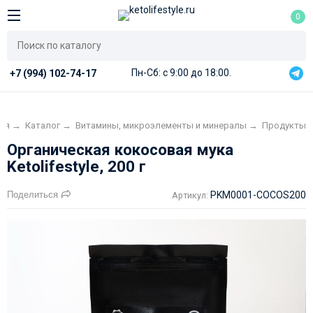
0
Пн-Сб: с 9:00 до 18:00.
+7 (994) 102-74-17
ая
→
Каталог
→
Витамины, микроэлементы и минералы
→
Продукты
Органическая кокосовая мука
Ketolifestyle, 200 г
Поделиться
PKM0001-COCOS200
Артикул: