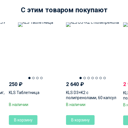
C этим товаром покупают
250
₽
2 640
₽
2
мг,
KLS Таблетница
KLS D3+K2 с
KL
полипренолами, 60 капсул
по
В наличии
В наличии
В 
В корзину
В корзину