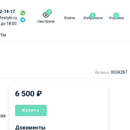
02-74-17
0
0
0
festyle.ru
Войти
Избранное
Корзина
Смотрели
 до 18:00.
аты
0034287
Артикул:
1
6 500
₽
Купить
как
Документы