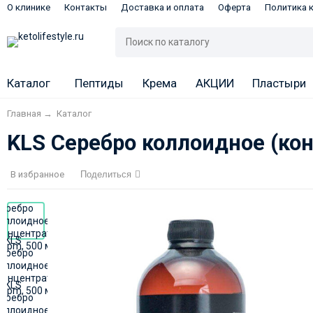
О клинике
Контакты
Доставка и оплата
Оферта
Политика 
Каталог
Пептиды
Крема
АКЦИИ
Пластыри
Главная
→
Каталог
KLS Серебро коллоидное (кон
В избранное
Поделиться