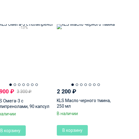
-13%
 900
₽
2 200
₽
3 300
₽
KLS Масло черного тмина,
S Омега-3 с
250 мл
липренолами, 90 капсул
В наличии
наличии
В корзину
В корзину