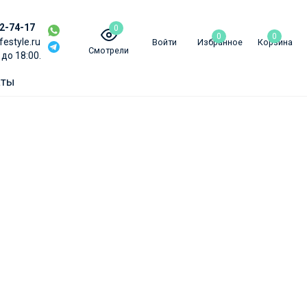
02-74-17
0
0
0
festyle.ru
Войти
Избранное
Корзина
Смотрели
 до 18:00.
аты